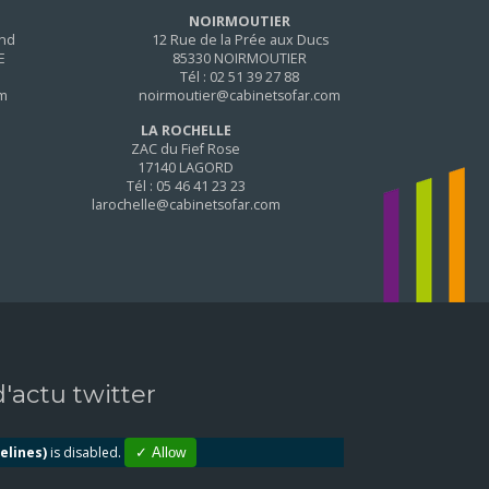
NOIRMOUTIER
and
12 Rue de la Prée aux Ducs
E
85330 NOIRMOUTIER
Tél : 02 51 39 27 88
om
noirmoutier@cabinetsofar.com
LA ROCHELLE
ZAC du Fief Rose
17140 LAGORD
Tél : 05 46 41 23 23
larochelle@cabinetsofar.com
 d'actu twitter
elines)
is disabled.
✓ Allow